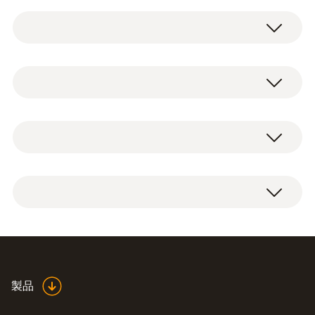
高精度な長い温度センサ、金属製の頑丈な折
りたたみジョイント、滑りにくいラバーコー
ティング、防水機能が1台に集約されたtesto
NTC
104は、携帯性に優れた食品用の折りたたみ
式防水型中心温度計です。
測定範囲
本体、カラーホイル、単4形バッテリ×2本、
-50 ～ +250 °C
食品業界向けの防水型中心温
出荷検査書。
度計
精度
給食・食品製造・コールドチェーンの現場に
±1 測定値の (+100 ～ +250 °C)
おいて、日々の温度測定・記録・書類作成
製品
食品用温度計 比較表
(
502.9 KB
)
±1.0 °C (-50 ～ -30.1 °C)
は、HACCPなどの衛生規範上、重要な役割
±0.5 °C (-30 ～ +99.9 °C)