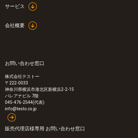
を果たします。testo 104は持ち運びやすく、
サービス
Declaration of
温度を転記する際に便利なホールド機能や最
分解能
Conformity according to
(
48.6 KB
)
小値/最大値の表示機能を備えています。
Reg. (EU) 1935/2004
会社概要
中心温度計のセンサ先端部は頑丈ながら細く
0.1 °C
なっているので突き刺しやすく、液体や半固
Product brochure testo
体の温度チェックに理想的です。また、プロ
(
407.76 KB
)
応答速度 t99
104
ーブを30°の角度に開くだけで電源が入り、
t99 = 10 秒 (measured in moving liquid)
食品の中心温度を測定できます。食品が特殊
お問い合わせ窓口
HACCP Certificate
な保管庫内に置かれていたり、箱の中または
Equipment
(
202.68 KB
)
株式会社テストー
ショーウィンドウ内の限られたスペース内に
Temperature
〒222-0033
ある場合、常にプローブを全開して測定でき
Monitoring
神奈川県横浜市港北区新横浜2-2-15
一般テクニカルデータ
るとは限らないため、多くの場面で求められ
パレアナビル 7階
る便利な機能です。
045-476-2544(代表)
info@testo.co.jp
質量
testo 104は、測定終了後に流水で洗浄できま
す。プローブを折りたたみ、温度計が次に必
165 g (incl. batteries)
要になるときまで保管しておくことができま
販売代理店様専用 お問い合わせ窓口
取扱説明書 testo 104
(
1.14 MB
)
す。