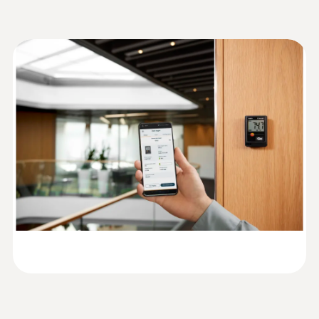
ることで、データロガーの設定やデータの読
±0.5 °C (-30 ～ +70 °C)
データシート testo 174
み出しが可能です。読み込んだデータは、ア
(
445.0 KB
)
(黒)
プリ上でPDFレポートおよびCSV形式でエク
分解能
スポートできます。これにより、デジタル文
書化への対応が容易になります。また、電池
0.1 °C
切れの場合でも、それまで測定したデータを
自動的に保存するため、高い信頼性を提供し
EU 適合宣言書 testo 174
ます。
(
53.7 KB
)
T BT
一般テクニカルデータ
取扱説明書 testo 174 T
(
1.3 MB
)
質量
BT / testo 174 H BT (黒)
35 g
外形寸法
60 x 38 x 18.5 mm