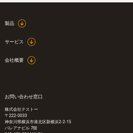
動作温度
製品
-30 ～ 70 °C
サービス
ハウジング
プラスチック
会社概要
保護等級
IP65
お問い合わせ窓口
チャネル
株式会社テストー
〒222-0033
1 内蔵
神奈川県横浜市港北区新横浜2-2-15
パレアナビル 7階