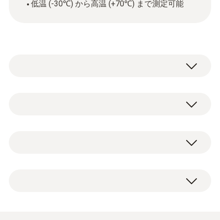
低温 (-30℃) から高温 (+70℃) まで測定可能
ミニ温度データロガー testo 174 T BTは、ラ
イフサイエンスおよび食品業界における冷蔵
庫・フリーザーの温度管理、に加えHVACRシ
NTC
ステムの測定、作業環境のモニタリングおよ
びロギングに最適です。-30℃～+70℃の範囲
で室内温度を正確に測定します。作業環境の
測定範囲
testo 174 T BT (黒) ×1、壁掛けホルダー×1、
モニタリングおよびロギングに最適で
-30 ～ +70 °C
CR2032リチウム電池×2、出荷検査書×1
す。-30℃～+70℃の範囲で室内温度を正確に
測定します。Bluetoothを搭載しており、無
精度
料のモバイルアプリ「testo Smart」を使用す