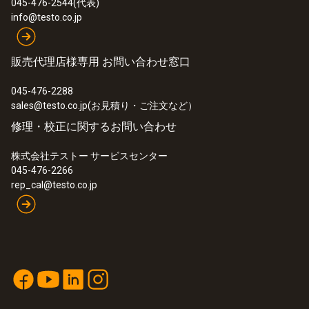
045-476-2544(代表)
製品の色
info@testo.co.jp
黒
販売代理店様専用 お問い合わせ窓口
EU 指 令（国 際 規 格)
045-476-2288
EN 12830
sales@testo.co.jp(お見積り・ご注文など）
修理・校正に関するお問い合わせ
測定間隔
株式会社テストー サービスセンター
045-476-2266
1分～24時間
rep_cal@testo.co.jp
バッテリ寿命
500日 (15分間隔)
バッテリの種類