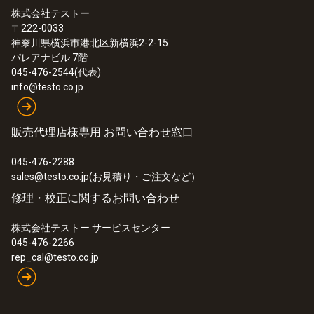
株式会社テストー
〒222-0033
:
0632 3510 70
神奈川県横浜市港北区新横浜2-2-15
testo 350 J - O2 / NOx セット
パレアナビル 7階
045-476-2544(代表)
info@testo.co.jp
販売代理店様専用 お問い合わせ窓口
045-476-2288
sales@testo.co.jp(お見積り・ご注文など）
修理・校正に関するお問い合わせ
株式会社テストー サービスセンター
045-476-2266
rep_cal@testo.co.jp