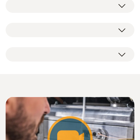
testo 512-2 は、2000 hPa までの差圧・ゲー
ジ圧を測定可能な差圧計です。
差圧計-ピエゾ抵抗式
測定範囲
testo 512-2
0 ～ +2000 hPa
圧力測定用チューブ
ケース
精度
乾電池
出荷検査書
フルスケールの0.5％
データシート testo 512
(
1.18 MB
)
分解能
testo 新コンパクトクラ
1 hPa
(
3.65 MB
)
スカタログ