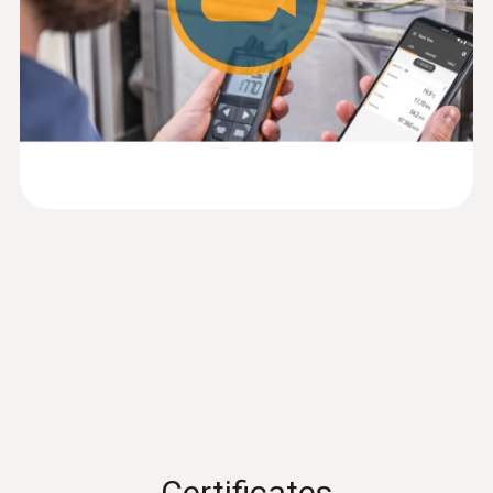
過負荷
Information according to
Reg. (EU) 2023/2854
(
140 KB
)
±2500 hPa
(DataAct) - testo 512
一般テクニカルデータ
取扱説明書 testo 512
(
1.61 MB
)
外形寸法
146 x 60 x 28 mm
EU declaration of
(
30.39 KB
)
conformity testo 512-2
動作温度
Quickstart testo 512-1 /
(
2.0 MB
)
-20 ～ +50 °C
testo 512-2
ハウジング
Certificates