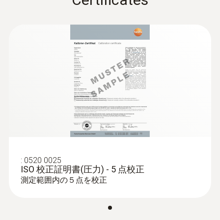
ABS + PC / TPE
保護等級
IP40
バッテリ寿命
120 h
バッテリの種類
3x AA
:
0520 0025
ISO 校正証明書(圧力) - 5 点校正
保管温度
測定範囲内の５点を校正
-20 ～ +50 °C