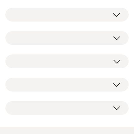
真空引きの効率化と高品質化
スマート真空ポンプ testo 565i は、デジタル
一般テクニカルデータ
マニホールド (およびモバイルアプリ testo
Smart) と testo 552i 真空計とワイヤレスでつ
ながり、冷凍空調機器の真空引き作業を自動
質量
testo 565i 真空ポンプ (283 l/min)
化することができます。設定した圧力の目標
13 kg
真空ポンプオイル
値に到達すると、排気を自動的に停止し、同
出荷検査書
時に真空試験を開始します。さらに排気と測
動作温度
定を自動的にリピートさせることで、配管内
の空気と水分を完全に除去し、気密性を確認
+5 ～ +40 °C
することができます。