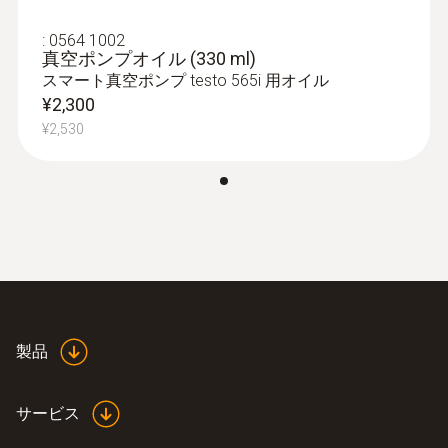
15 micron
:
0564 1002
真空ポンプオイル (330 ml)
Pump type
スマート真空ポンプ testo 565i 用オイル
¥2,300
Rotary vane pump, two-stage
¥2,530
Flow rate
10 CFM / 283 l/min
:
0564 5582 55
testo 558s セット - デジタルマニホー
ルド
¥138,000
製品
¥151,800
サービス