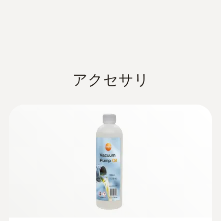
EU 指 令（国 際 規 格)
testo 565i は、作業効率と品質を向上し、時
間短縮を実現するツールです。真空引きのプ
Oil compatibility: ISO VG 46
データシート testo 565i
(
1.5 MB
)
ロセスを見える化できるだけでなく、モバイ
ルアプリ連携で真空引きの結果を記録して、
接続
簡単操作でレポートを作成することもできま
1/4 SAE, 3/8 SAE,1/2 SAE
アクセサリ
す。また、燃焼性のある冷媒 (A3 / A2 / A2L)
でも安全にご使用いただけます。
testo 565i 取扱説明書
(
1.8 MB
)
インターフェイス
Bluetooth 5.0 ®
Technical Documentation
A2L/A2/A3 refrigerant
(
31.4 KB
)
:
0564 5583 55
電波範囲
testo 565i
testo 558s ホースセット - デジタルマ
ニホールド
30 m
¥155,000
Quickstart testo 565i
(
3.3 MB
)
¥170,500
Ultimate vacuum