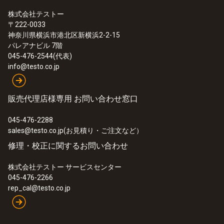
株式会社テストー
testo 6444 導入によるテクニカルメリット
〒222-0033
神奈川県横浜市港北区新横浜2-2-15
testo 6444 は変換器でもあり、気体流量や積
パレアナビル 7階
算流量を標準的なアナログ電気信号に変換し
045-476-2544(代表)
info@testo.co.jp
出力します。したがって、プラントのエアシ
ステム（例えば圧縮空気システム）に組み込
み、気体流量の測定・制御機器として配置す
販売代理店様専用 お問い合わせ窓口
ることで、技術的に重要な役割を果たしま
045-476-2288
す。
sales@testo.co.jp(お見積り・ご注文など）
修理・校正に関するお問い合わせ
エア消費量測定、エアリーク・モニタリング
や積算流量計測などのさまざまな用途に対応
株式会社テストー サービスセンター
できるよう、アナログ出力、パルス出力、オ
045-476-2266
rep_cal@testo.co.jp
ン・オフ切換出力などの信号出力方式を選択
でき
ます。