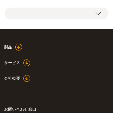
す。圧縮エア流量の正確な計測と制御テクノ
testo 6444圧縮エアカウンター 本体
ロジーによる管理は、エア消費量の「見える
化」を実現するだけでなく、省エネルギー
や、コスト削減、ISO 50001やISO14001に準
拠した環境管理の導入にも貢献します。
データシート testo
testo 6444 圧縮エア流量計は、コンプレッサ
製品
(
1.33 MB
)
6441/6442/6443/6444
ーシステムの正確な圧縮空気の流量を計測
し、消費量とリーク・モニタリングと流量管
サービス
理を行うことができます。シス テムに合った
圧縮空気を生成しているかどうかの判断をす
会社概要
るために、testo 6444 はピークロードの分析
取扱説明書 testo 6440
を行い、ピークを分散管理することで、電力
(
1.49 MB
)
の軽減ができます。これらの分析により、シ
ステム全体のコスト削減の機会を発見す るこ
とで、不必要な経費を払わなくてすみます。
お問い合わせ窓口