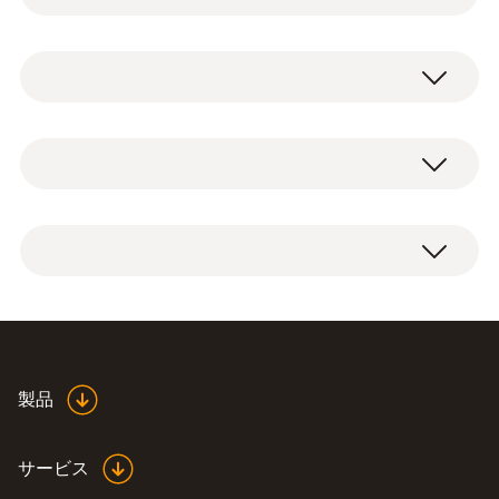
冷凍空調用スマートケースは、スマートプロ
ーブを外部の衝撃から守りながら、持ち運び
できるソフトケースです。内部の型抜きされ
一般テクニカルデータ
た緩衝用スポンジによりスマートプローブが
固定されるので、落下時などにもケース内部
で衝撃を抑えられるようになっています。
Product colour
冷凍空調用スマートケース
Black
スマートプローブ testo 115i, testo 549i 各2
本 収納
質量
※スマートプローブはついていません。
249.8 g
製品
サービス