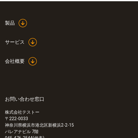
外形寸法
85 X 55 X 90 mm LxWxH
製品
Product colour
サービス
Black
会社概要
ケーブル長
2 m
電源
お問い合わせ窓口
230 V AC / 5 V DC (2 A), micro USB, for the
株式会社テストー
use in USA, CA, AU, Europe, UK, CN, Korea
〒222-0033
:
0560 0400
神奈川県横浜市港北区新横浜2-2-15
testo 400 - マルチ環境計測器
パレアナビル 7階
¥260,000