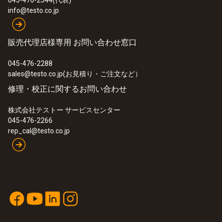
045-476-2544(代表)
¥286,000
info@testo.co.jp
販売代理店様専用 お問い合わせ窓口
045-476-2288
sales@testo.co.jp(お見積り・ご注文など）
修理・校正に関するお問い合わせ
株式会社テストー サービスセンター
045-476-2266
rep_cal@testo.co.jp
:
0563 0400 71
testo 400 - コンボセット 1
¥570,000
¥627,000