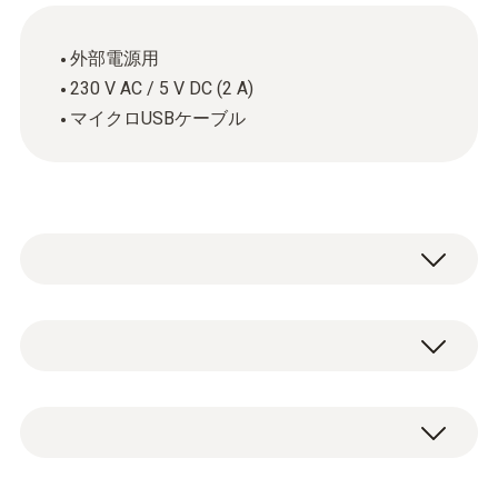
外部電源用
230 V AC / 5 V DC (2 A)
マイクロUSBケーブル
一般テクニカルデータ
質量
ケーブル付きUSB電源 (ケーブル長 2m) 1個
144 g