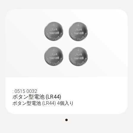
ハウジング
る食品の温度から熱した油やスープの温度ま
HACCP Certificate
プラスチック(ABS樹脂)
で、このミニプローブ温度計は、食品に関わ
Equipment
るさまざまな現場での中心温度測定に利用で
(
202.68 KB
)
Temperature
きます。
保護等級
Monitoring
IP67
製品の色
取扱説明書 testo 防水
白
(
670.98 KB
)
型中心温度計
プローブシャフト長さ
:
0515 0032
ボタン型電池 (LR44)
ボタン型電池 (LR44) 4個入り
120 mm
プローブシャフト先端の長さ