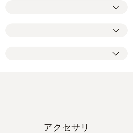
防水型中心温度計は、お求めやすい価格で高
い性能を実現します。液体、柔らかい物質、
および粉末状の物質の中心温度を測定できま
一般テクニカルデータ
す。
測定が終わったら、同梱のプローブ保護用ス
リーブに戻す前に、ミニプローブ温度計を流
質量
本体、プローブ保護用スリーブ（一体型クリ
水で洗ったり、食器洗浄機にかけたりするこ
36 g
ップ付き）、ボタン電池（LR44）×1、取扱
とができます。このミニプローブ温度計には
説明書。
一体型クリップが付いているため、シャツや
外形寸法
上着のポケットから落としにくい構造になっ
ています。
150 x 45 x 30 mm ((長さ x 幅 x 高さ))
(
467.5 KB
)
さまざまな現場で利用できる
動作温度
防水型ミニプローブ温度計
Declaration of
-10 ～ +50 °C
Conformity according to
(
48.6 KB
)
自宅でのオーブン料理のチェックから製造工
アクセサリ
Reg. (EU) 1935/2004
程での温度測定まで、あるいは保管されてい