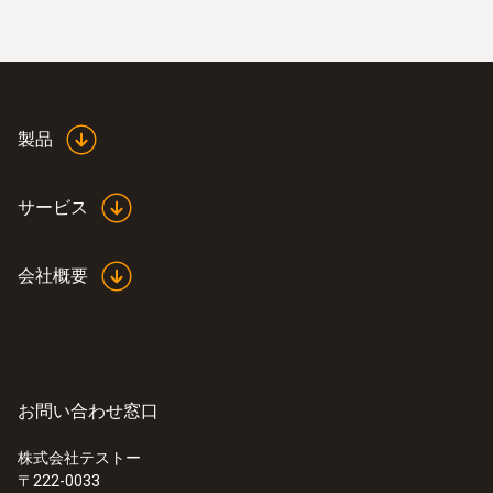
7.5 mm
プローブシャフト 直径
3.5 mm
製品
プローブシャフト先端部 直径
サービス
1.6 mm
会社概要
バッテリの種類
ボタン型バッテリLR44
ディスプレイ種類
お問い合わせ窓口
LCD
株式会社テストー
〒222-0033