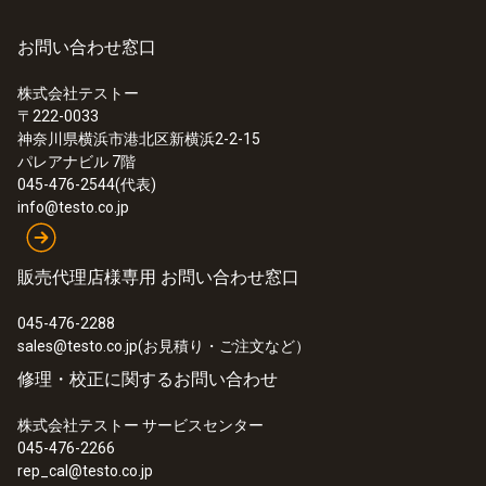
お問い合わせ窓口
:
0563 1080 08
一般テクニカルデータ
testo 108 - 食品用中心温度計
¥20,000
株式会社テストー
〒222-0033
質量
¥22,000
神奈川県横浜市港北区新横浜2-2-15
パレアナビル 7階
32 g
045-476-2544(代表)
info@testo.co.jp
外形寸法
1380 mm
販売代理店様専用 お問い合わせ窓口
045-476-2288
プローブシャフト 直径
sales@testo.co.jp(お見積り・ご注文など）
修理・校正に関するお問い合わせ
1.4 mm
株式会社テストー サービスセンター
ケーブル長
045-476-2266
rep_cal@testo.co.jp