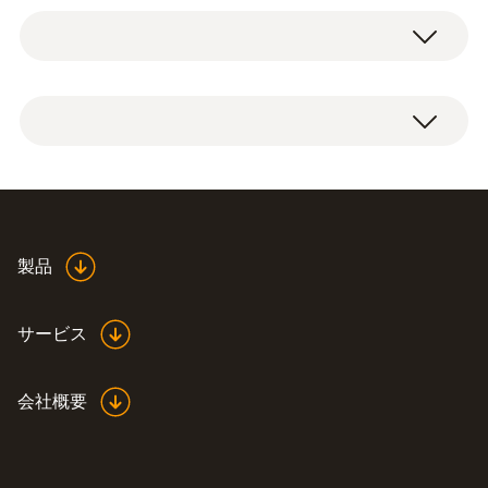
測定範囲
T熱電対超高速防水ニードルプローブ 本体、
-50 ～ +250 °C
一体型ケーブル付き (ケーブル長さ1.2 m)
精度
Class 1 (その他の範囲) ¹⁾
±0.2 °C (-20 ～ +70 °C)
応答速度 t99
Declaration of
製品
Conformity according to
(
48.6 KB
)
2 秒
Reg. (EU) 1935/2004
サービス
1) IEC 60584 (JIS C 1602)に基づく。T熱電対
クラス1の測定範囲(-40 ～ +350 ℃)において、
会社概要
測定精度は次の通りです。±0.5 ℃ (温度範囲:
-40 ℃ ≦ ～ ＜ +125 ℃)、±0.004×|t| (温度範囲:
+125 ℃ ≦ ～ ＜ +350 ℃)