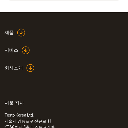
Pt100센서 정확도
Class A
제품
반응 시간t99
서비스
35 초
회사소개
기술 데이터
케이블 길이
서울 지사
2 m
Testo Korea Ltd.
서울시 영등포구 선유로 11
:
0572 1762
KT&G빌딩 5층 테스토코리아