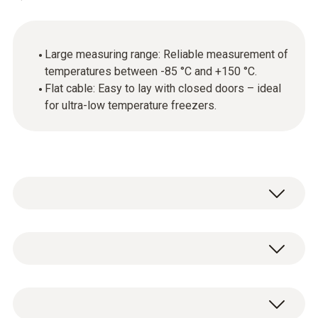
Large measuring range: Reliable measurement of
temperatures between -85 °C and +150 °C.
Flat cable: Easy to lay with closed doors – ideal
for ultra-low temperature freezers.
Pt100
Pt100센서 측정 범위
리본 케이블이 포함된 Pt100 삽입 센서, 케이블
-85 ~ +150 °C
길이 2m, IP54.