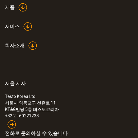
실리콘
제품
제품 색상
서비스
투과
회사소개
서울 지사
Testo Korea Ltd.
서울시 영등포구 선유로 11
:
0560 1063
KT&G빌딩 5층 테스토코리아
testo 106 - 식품 검수용 중심 온도계
+82 2 - 60221238
전화로 문의하실 수 있습니다: