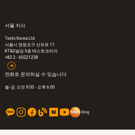
기술 데이터
무게
서울 지사
:
0563 1080
testo 108 - 식품용 온도계
32 g
Testo Korea Ltd.
서울시 영등포구 선유로 11
KT&G빌딩 5층 테스토코리아
크기
+82 2 - 60221238
1380 mm
전화로 문의하실 수 있습니다:
프로브 샤프트 직경
월-금: 오전 9:00 - 오후 6:00
1.4 mm
Blog
케이블 길이
1.2 m