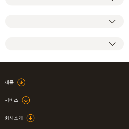
열전대 T타입 측정 범위
방수가 가능하고, 반응속도가 빠른반응속도를
-50 ~ +250 °C
지원하는 바늘 모양 프로브(열전대 T타입 / 고
정 케이블 1.2m)
열전대 T타입 정확도
Class 1 (나머지 범위) ¹⁾
±0.2 °C (-20 ~ +70 °C)
반응 시간 t99
Declaration of
제품
Conformity according to
(
48.6 KB
)
2 초
Reg. (EU) 1935/2004
서비스
1) 유럽연합 표준 EN 60584-2에 따르면 1등급
의 경우 -40 ~ +350 ℃임(T타입).
회사소개