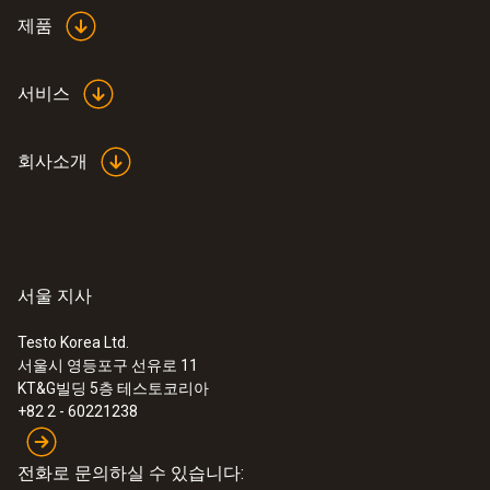
455 x 320 x 108 mm
제품
Product colour
서비스
검적색
회사소개
서울 지사
Testo Korea Ltd.
서울시 영등포구 선유로 11
:
0563 1550
KT&G빌딩 5층 테스토코리아
testo 550 - 디지털 매니폴드 게이지(BT)
+82 2 - 60221238
- 단종
전화로 문의하실 수 있습니다: