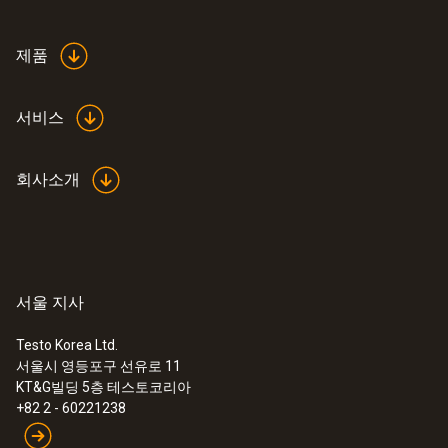
제품
서비스
회사소개
서울 지사
Testo Korea Ltd.
서울시 영등포구 선유로 11
:
0563 3240 71
KT&G빌딩 5층 테스토코리아
Pro set testo 324:전문적인 측정, 문서 -
+82 2 - 60221238
Pro set testo 324:전문적인 측정, 문서