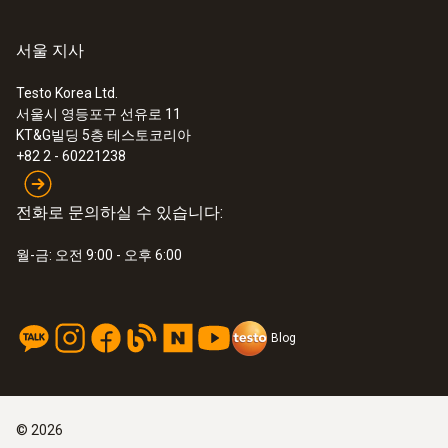
Pt100센서 분해능
0.01 °C (100.00 ~ +300.00 °C
서울 지사
0.01 °C (-40.00 ~ -10.00 °C
Testo Korea Ltd.
0.001 °C (-10.00 ~ 100.00 °C
서울시 영등포구 선유로 11
KT&G빌딩 5층 테스토코리아
반응 시간t99
+82 2 - 60221238
60 초
전화로 문의하실 수 있습니다:
월-금: 오전 9:00 - 오후 6:00
Blog
©
2026