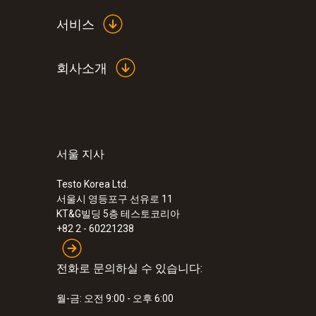
서비스
회사소개
서울 지사
:
0563 0465
testo 465 - 적외선 rpm 측정기
Testo Korea Ltd.
서울시 영등포구 선유로 11
KT&G빌딩 5층 테스토코리아
+82 2 - 60221238
전화로 문의하실 수 있습니다:
월-금: 오전 9:00 - 오후 6:00