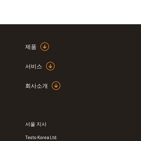
제품
서비스
회사소개
서울 지사
:
0560 1040
testo 104-IR - 적외선 측정과 침투형
더형 방수 온도계
Testo Korea Ltd.