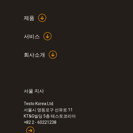
제품
서비스
회사소개
서울 지사
:
0560 9056
testo 905-T2 - 펜타입 온도계
Testo Korea Ltd.
서울시 영등포구 선유로 11
KT&G빌딩 5층 테스토코리아
+82 2 - 60221238