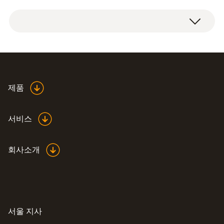
Measuring range
원형타입 온도테이프( +199 ~ +224℃), 10장의
+199 ~ +224 °C
온도 테이프 사용법
온도 테이프가 포함된 책자형 포장
Accuracy
온도 테이프는 10장이 하나의 책자 형태로 구
±(1 °C + 1 측정값의 %)
성되어 있습니다. 측정 대상에 붙여 쉽게 사용
Data sheet self-
제품
할 수 있습니다.
adhesive temperature
(
348.6 KB
)
특정 온도가 넘으면, 온도 테이프는 2~3초 안
foils
서비스
에 색이 변합니다. 색은 한 번 변하면 원래대로
기술 데이터
돌아오지 않습니다.
회사소개
여러분이 원하는 측정 범위의 온도 테이프를
크기
찾아보세요.
ø 15 mm
주문데이터
작동 온도
서울 지사
측정범위
제품번호