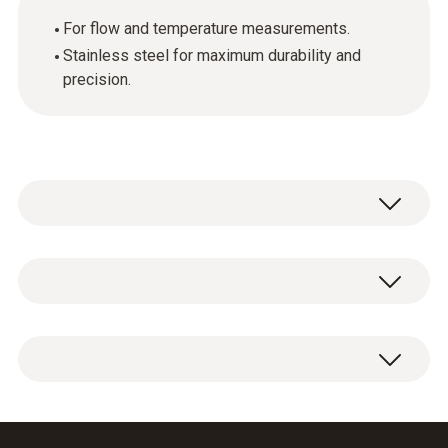
For flow and temperature measurements.
Stainless steel for maximum durability and
precision.
열전대K타입(NiCr-Ni)
열전대 K타입 측정 범위
길이 1000mm의 스테인리스 스틸 피토 튜브.
0 ~ +600 °C