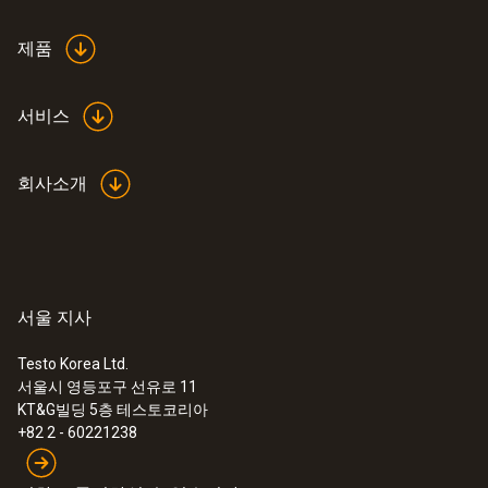
기술 데이터
제품
측정 범위
서비스
+1 에 +30 m/s
회사소개
길이
1,000 mm
직경
서울 지사
8 mm
Testo Korea Ltd.
서울시 영등포구 선유로 11
:
0560 5210
KT&G빌딩 5층 테스토코리아
testo 521 - 압력계
Pitot tube factor
+82 2 - 60221238
0.67