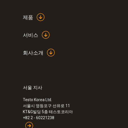
제품
서비스
회사소개
서울 지사
:
0560 5210
testo 521 - 압력계
Testo Korea Ltd.
서울시 영등포구 선유로 11
KT&G빌딩 5층 테스토코리아
+82 2 - 60221238