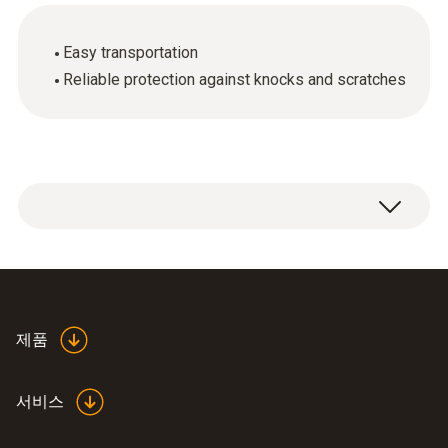
Easy transportation
Reliable protection against knocks and scratches
매연 분석기용 기기 가방.
제품
서비스