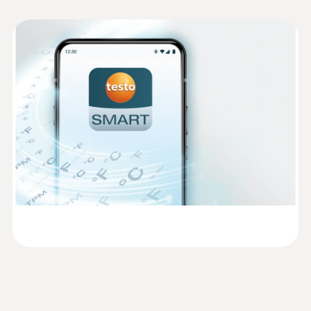
통신 속도
라이선스를 구매해야 합니다.
1분~ 24시간
EU declaration of
시스템 설치는 매우 간단하며, testo Smart App
(
48.7 KB
)
conformity testo 162 H2
을 통해 간편하게 진행할 수 있습니다.
WLAN연결
Instruction manual testo
supported wireless LAN standards: IEEE
(
738.5 KB
)
162
802.11 b/g/n; 가능한 암호화 방법 : WPA2
Enterprise: EAP-TLS, EAP-TTLS-TLS, EAP-
TTLS-MSCHAPv2, EAP-TTLS-PSK, EAP-
Short manual testo 162
(
1.1 MB
)
PEAP0-TLS, EAP-PEAP0-MSCHAPv2, EAP-
PEAP0-PSK, EAP-PEAP1-TLS, EAP-PEAP1-
MSCHAPv2, EAP-PEAP1-PSK, WPA Personal,
WPA2 (AES), WPA (TKIP), WEP
메모리
10,000 measurement values / channel