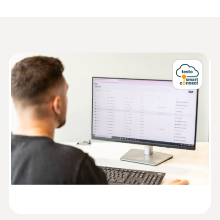
잠금 장치 부착 벽걸이 브라켓
일이나 SMS 알림 설정도 가능합니다. 인터넷
크기
배터리 (AA 알카라인 망간 배터리 4개)
연결이 가능한 스마트폰, 태블릿, PC만 있다면
간이 사용 설명서
언제 어디서나 모든 측정 데이터와 분석 기능
95 x 75 x 30.5 mm
검교정 성적서
을 활용할 수 있습니다.
Data sheet testo 162
(
3.2 MB
)
작동 온도
완벽한 네트워크 연결: testo
Information according to
162 H2 온라인 데이터 로거와
-30 ~ +50 °C
Reg. (EU) 2023/2854
(
140 KB
)
testo 스마트 커넥트
(DataAct) - testo 162
보호등급
testo 스마트 커넥트(testo Smart Connect)는
HACCP Certificate
IP54
testo 16x 온라인 데이터 로거 시스템의 핵심
Equipment
운영 플랫폼입니다. 기존 WLAN을 통해 testo
Temperature. Humidity.
(
207.87 KB
)
측정 비율
162 H2의 측정 데이터를 testo 스마트 커넥트
Pressure
에 저장할 수 있으며, 이곳에서 기기 구성, 한계
Monitoring/Recording
1분~ 24시간
값 알람 설정, 데이터 분석이 가능합니다. 시스
템 운영을 위해서는 별도의 데이터 모니터링