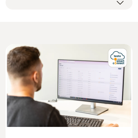
NTC 센서 정확도
배터리 (AA 알카라인 망간 배터리 4개)
인터넷 연결이 가능한 스마트폰, 태블릿, PC를
간이 사용 설명서
통해 언제 어디서나 모든 측정 데이터와 분석
±0.5 °C ±1 Digit
검교정 성적서
기능을 사용할 수 있습니다.
NTC 센서 분해능
완벽한 네트워크 연결: testo
NTC 온도 프로브
162 T2 온라인 데이터 로거와
0.1 °C
Data sheet testo 162
(
3.2 MB
)
testo 스마트 커넥트
Information according to
testo 스마트 커넥트(testo Smart Connect)는
Reg. (EU) 2023/2854
(
140 KB
)
기술 데이터
testo 16x 온라인 데이터 로거 시스템의 핵심
(DataAct) - testo 162
운영 플랫폼입니다. 기존 WLAN을 활용하여
무게
testo 162 T2의 측정 데이터를 testo 스마트 커
HACCP Certificate
넥트에 저장할 수 있습니다.
Equipment
240 g
Temperature. Humidity.
(
207.87 KB
)
이곳에서 온라인 데이터 로거를 설정하고, 한
Pressure
크기
계값 알람을 지정하며, 데이터를 분석할 수 있
Monitoring/Recording
습니다. 시스템 운영을 위해서는 별도의 데이