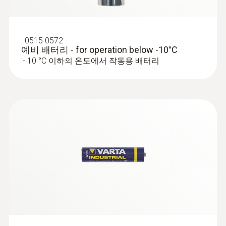
External temperature probes
메모리
:
0515 0572
예비 배터리 - for operation below -10°C
10,000 measurement values / channel
'- 10 °C 이하의 온도에서 작동용 배터리
보관 배터리 수명
:
0628 7510
짧은 프로브, IP54
12 months
짧은 탐침 튜브가 달린 NTC 온도 탐침(뭉뚝한
탐침)
보관 온도
-40 ~ +70 °C
침투형 프로브