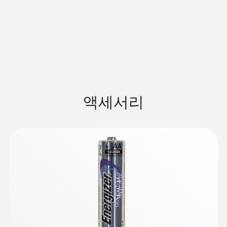
WLAN연결
supported wireless LAN standards: IEEE
802.11 b/g/n; 가능한 암호화 방법 : WPA2
Enterprise: EAP-TLS, EAP-TTLS-TLS, EAP-
TTLS-MSCHAPv2, EAP-TTLS-PSK, EAP-
:
0613 4611
PEAP0-TLS, EAP-PEAP0-MSCHAPv2, EAP-
NTC 파이프 프로브, 벨크로처리, 최대 직
PEAP0-PSK, EAP-PEAP1-TLS, EAP-PEAP1-
액세서리
경 75mm, 최대 +75℃ - 파이프 프로브
벨크로 스트립 사용: 최대 75 mm의 파이프
MSCHAPv2, EAP-PEAP1-PSK, WPA Personal,
직경을 가진 파이프에 표면 탐침을 간단하게
WPA2 (AES), WPA (TKIP), WEP
고정
표준렌즈
EN 12830; haccp international
외부 연결