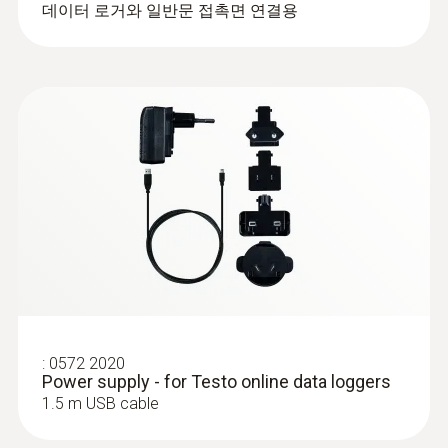
데이터 로거와 일반문 접촉면 연결용
:
0610 1725
Temperature probe with a long cable
(NTC) - 정확한 침투용 프로브, 6m 케이
:
0572 2020
블, IP67
Power supply - for Testo online data loggers
6미터의 아주 긴 케이블이 장착된 NTC 탐침,
1.5 m USB cable
지속적 측정용으로 장착할 수 있음