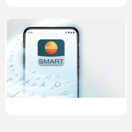
95 x 75 x 30.5 mm
:
0628 7516
터 모니터링 라이선스를 구매해야 합니다.
표면 측정용 프로브
2미터 길이의 케이블을 갖춘 NTC 온도 탐침,
작동 온도
지속적 측정을 위해 나사로 고정시킬 수 있음
시스템 설치는 간단하며, testo Smart App을 통
EU declaration of
해 손쉽게 진행할 수 있습니다.
-30 ~ +50 °C
(
48.4 KB
)
conformity testo 162 T2
보호등급
Instruction manual testo
(
738.5 KB
)
162
IP65
Short manual testo 162
측정 비율
(
1.1 MB
)
NTC 외부 온도 프로브
1분~ 24시간
통신 속도
1분~ 24시간