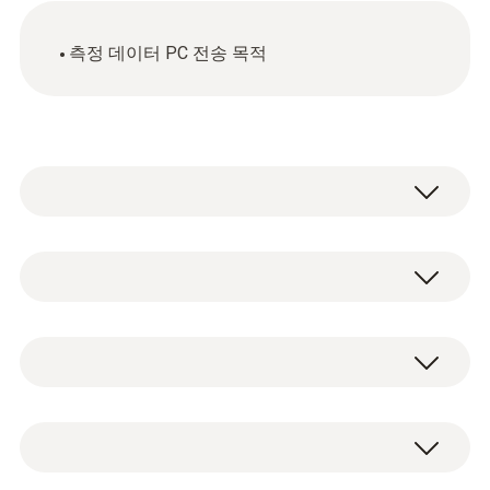
측정 데이터 PC 전송 목적
기술 데이터
하우징 재질
testo 174 전용 USB 인터페이스
플라스틱
제품 색상
흰색