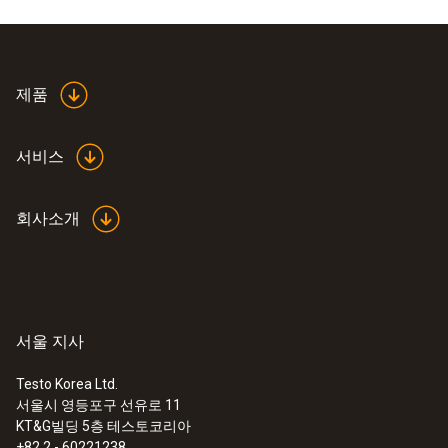
무게
testo usb driver -
제품
150 g
(
676.7 KB
)
Instruction manual
서비스
ComSoft Basic
(
868.78 KB
)
Instruction manual
회사소개
testo usb driver -
for various
(
v2.9.1, 2.02 MB
)
measuring
instruments
서울 지사
:
0572 6560
USB driver for the following devices
testo 174 H - 2채널 미니 온습도 로거
with USB port: * USB Interface testo 174
Testo Korea Ltd.
/ 177 - T + H * testo 300 / 320 / 330 /
서울시 영등포구 선유로 11
330i / 335 / 340 / 350 * testo 435 *
KT&G빌딩 5층 테스토코리아
testo 556 / 560 / 570 / 580 * testo 635
+82 2 - 60221238