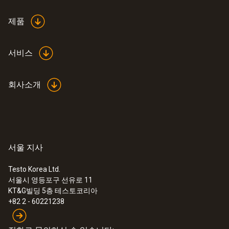
25 mm
는 안내 메시지는 누구나 쉽게 소프트웨어를
제품
사용할 수 있도록 도와줍니다. 소프트웨어 사
용법을 배우기 위한 별도의 교육과정이 필요하
측정 비율
지 않습니다.
서비스
1초에서24시간
회사소개
채널
1
규격
서울 지사
ce
Testo Korea Ltd.
서울시 영등포구 선유로 11
KT&G빌딩 5층 테스토코리아
배터리 수명
+82 2 - 60221238
750 operating hours (measuring cycle 10 sec
at +121 °C)