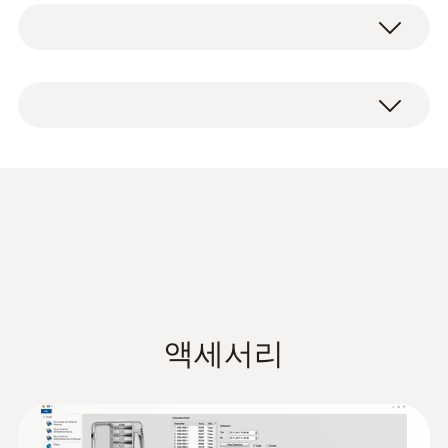
Pt1000
요합니다. 즉 안전한 식품을 위해서 멸균 및 살
균 과정이 무척 중요합니다.
Pt100 센서 측정 범위
HACCP 데이터 로거 testo 191-T3 (대형 배터
식품 안전을 위한 HACCP 데이터 로거 testo
-50 ~ +140 °C
리 및 연결 어댑터 포함), 공장 성적서, 사용 설
191 시리즈는 이러한 과정을 매우 효율적으로
명서
모니터링할 수 있도록 도와줍니다.
Pt100 센서 정확도
±0.1 °C (-40 ~ 140 °C)
Data sheet testo 191
(
1.32 MB
)
±0.2 °C (-50 ~ -40 °C)
멸균 및 동결 건조용 HACCP 데
이터 로거 testo 191-T3 장점
Pt100 센서 분해능
HACCP Certificate
Equipment
높은 정확도: 길고 유연한 온도 프로브(길이
0.01 °C
액세서리
Temperature. Humidity.
(
207.87 KB
)
775 mm, Ø 1.5 mm)로 높은 정확도의 측정
Pressure
수행 및 측정 데이터 최대 60,000개까지 저
반응 시간
Monitoring/Recording
장 가능
t90 = 6 초