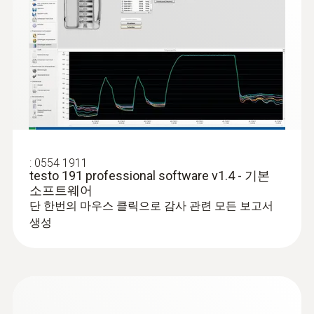
작고 슬림한 설계: 동결 및 건조 시스템에
Information according to
설치할 수 있는 지름 20mm의 이상적인 크
Reg. (EU) 2023/2854
(
140 KB
)
기
(DataAct) - testo 191
견고하고 튼튼한 설계: 스테인리스 스틸 하
기술 데이터
우징의 100% 완전 밀폐 설계로 정확한 측
정 가능
크기
빠른 배터리 교체: 혁신적인 설계로 별도의
도구 없이 빠르고 안전한 배터리 교체 가능
Declaration of
20 x 63 mm (ø x 높이)
높은 신뢰도의 단단함: 100% 단단하게 조
Conformity according
:
0554 1911
(
157.59 KB
)
여져 있어 배터리 교체 후에도 견고함 유지
to Reg. (EU) 1935/2004
testo 191 professional software v1.4 - 기본
작동 온도
소프트웨어
고온에서도 잘 견디는 폴리에텔에텔 케톤
testo 190 / testo 191
단 한번의 마우스 클릭으로 감사 관련 모든 보고서
(PEEK) 코팅된 배터리 하우징 설계
-50 ~ +140 °C
생성
EU declaration of
유연한 높낮이 조정: 측정 업무에 따라 두가
(
33.01 KB
)
conformity testo 191 T3
지 높이의 배터리 선택을 통한 높낮이 조정
하우징 재질
가능 (대형배터리-기본제공 / 소형배터리-
Instruction manual
스테인리스 플라스틱
옵션)
(
893.43 KB
)
testo 191