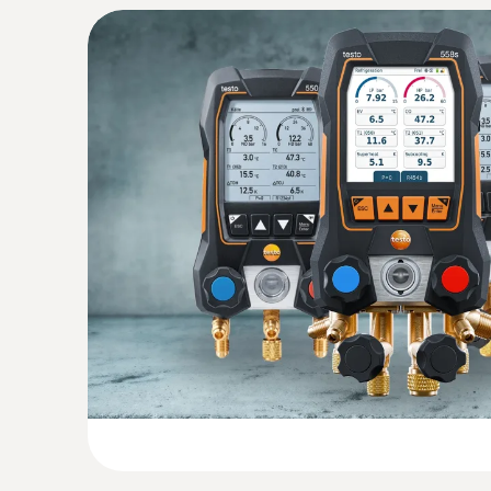
다양한 프로그램과 Testo 냉동 측정 포트폴리오와의 연결을 통해 
견고한 내구성
:
0560 2605 02
testo 605i - 스마트폰으로 작동하는 
IP54 방진·방수 등급으로 높은 내구성과 신뢰성
실내 및 덕트의 공기 습도 및 온도 측정
항상 최신 상태 유지
:
0564 5582 55
testo 558s Smart Vacuum Kit - 스
OTA(Over-the-Air) 무료 업데이트로 새로운 냉매 추가나 최신 
도 및 진공 프로브 포함
터치 한 번으로 쉽고 직관적인 매니폴드 조작
제공