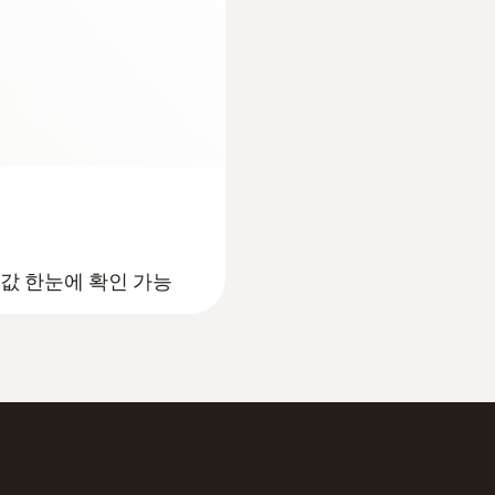
온도용 프로브
보호등급
IP54
기기 자동꺼짐
10 분
배터리 수명
값 한눈에 확인 가능
≤ 70 h with backlighting and Bluetooth®
배터리 종류
:
0613 1912
램프 온도 측정기(스마트
방수 NTC 표면용 프
Built-in rechargeable battery: LI batttery 18650; 3x A
이터로거
냉난방 시스템에서 편리
NTC 온도 센서
디스플레이 종류