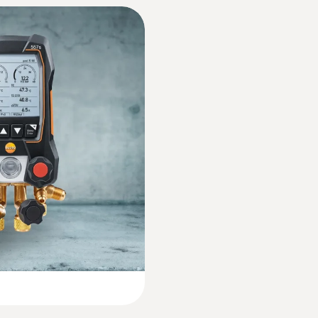
모든 작업을 하나의 매니폴드에서 제어·기록할 수 있습니다.
압력 정확도
±0.25 전체 범위의 %
온습도계
을 보장합니다.
압력 분해능
0.01 bar
마트 디지털 매니폴드 - 온
기기와의 호환성을 지속적으로 확보할 수 있습니다.
압력 프로브 연결
, 선명한 데이터 시각화
3 x 7/16" – UNF + 1 x 5/8'' – UNF
압력 프로브
압력 과부하 rel. (저압)
65 bar