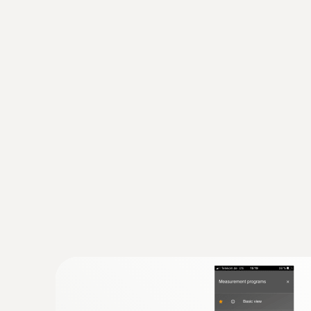
기술 데이터
:
0564 2552 55
testo 552i - 진공 게이지 (스마트 프로프
테스토 스마트 앱(testo Smart App) 또는
통해 진공을 빠르고 쉽게 확인 가능