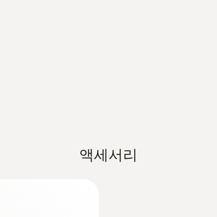
압력 과부하rel. (고압)
65 bar
무게
1.3 kg
)
 디지털 매니폴드 게이지를
크기
액세서리
229 x 112.5 x 71 mm
작동 온도
-20 ~ +50 °C