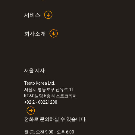
한 온도 측정
서비스
회사소개
서울 지사
Testo Korea Ltd.
서울시 영등포구 선유로 11
KT&G빌딩 5층 테스토코리아
+82 2 - 60221238
:
0613 1712
견고한 NTC 대기용 프로브
전화로 문의하실 수 있습니다:
NTC 온도 센서
월-금: 오전 9:00 - 오후 6:00