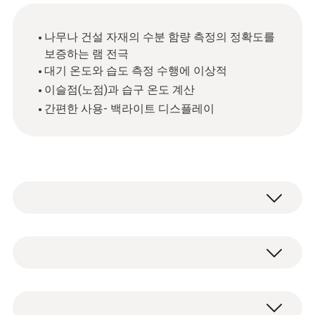
나무나 건설 자재의 수분 함량 측정의 정확도를
보증하는 램 전극
대기 온도와 습도 측정 수행에 이상적
이슬점(노점)과 습구 온도 계산
간편한 사용- 백라이트 디스플레이
재료수분 측정기 testo 606-2는 다양한 종류의
나무와 건설자재의 수분 함량을 측정하는 장비
입니다. testo 606-1 과 testo 606-2는 같은 방
NTC
식으로 측정이 이뤄지며, testo 606-2는 추가적