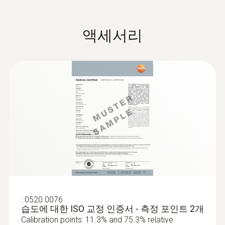
재료 수분 측정 범위
606-2는 효율적으로 설계되었습니다. 최종값
을 정지시켜 주는 홀드기능과 조명이 필요한
0.7 ~ 8.6 % by weight; cement mortar
액세서리
환경에서 유용한 백라이트 디스플레이 등 실용
8.8 ~ 54.8 % by weight; beech, spruce, larch,
적인 기능을 갖추고 있습니다. 또한 자유롭게
birch, cherry, walnut
끼웠다 뺐다 할 수 있는 방식의 보호 캡과 벨트
7.0 ~ 47.9 % by weight; oak, pine, maple, ash-
가방은 갑자기 기기를 떨어뜨리면서 발생할 수
tree, douglas fir, meranti
있는 상황으로부터 기기를 보호해줍니다.
0.9 ~ 22.1 % by weight; cement screed,
concrete
0.0 ~ 11.0 % by weight; anhydrite screed
0.1 ~ 16.5 % by weight; bricks
0.6 ~ 9.9 % by weight; lime mortar, plaster
재료 수분 정확도
±1 %
:
0520 0076
습도에 대한 ISO 교정 인증서 - 측정 포인트 2개
Calibration points: 11.3% and 75.3% relative