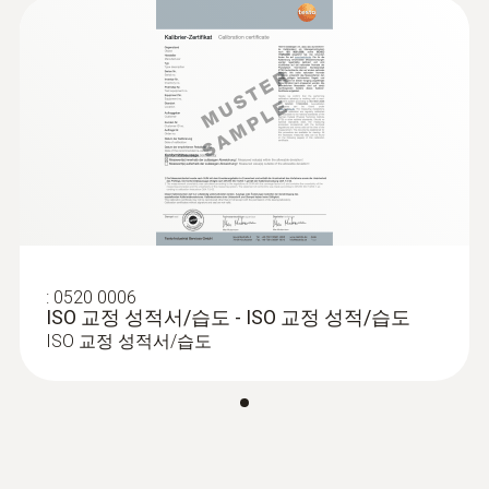
성 곡선은 건조중량에 대비한 중량 비율을 이
0 ~ 100 %RH
Instruction manual
용해 즉각적으로 수분 함량을 측정해 보여줍니
(
779.85 KB
)
testo 606-2
다. testo 606-2는 아래와 같은 재질의 특성 곡
:
0632 3801
testo 380 - 미세먼지 측정 시스템
정전용량형 습도센서 정확도
선이 내장되어 있습니다.
너도밤나무, 가문비나무, 낙엽송, 오크나무,
±2.5 %RH (5 ~ 95 %RH)
소나무, 단풍나무 등
시멘트 스크리드, 콘크리트, 석고, 경석고 스
습도 분해능
크리드, 시멘트 모르타르, 라임스톤 모르타
0.1 %RH
르, 벽돌 등
:
0520 0006
ISO 교정 성적서/습도 - ISO 교정 성적/습도
Please see the additional accuracy information
컴팩트하고, 실용적이면서 전문
ISO 교정 성적서/습도
for humidity in the instruction manual.
적인 재료수분 측정기 testo
606-2
재료 수분 측정값
컴팩트한 디자인의 재료수분 측정기 testo