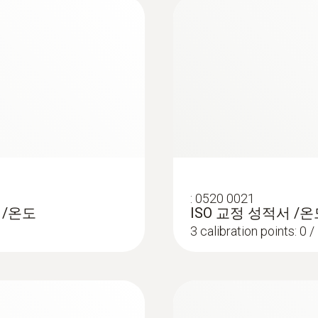
EU declaration of conformity testo 925
작동 온도
-20 ~ +50 °C
Quickstart testo 925
하우징 재질
ABS + PC / TPE
보호등급
열화상
IP20 (with connected probe IP40); IP65 with TopSaf
:
0520 0021
서/온도
ISO 교정 성적서 /온
배터리 수명
3 calibration points: 0 
150 h
배터리 종류