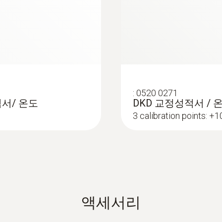
센서 장착(PTFE)
플러그
:
0520 0271
적서/ 온도
DKD 교정성적서 / 온
3 calibration points: +
음식용 프로브
액세서리