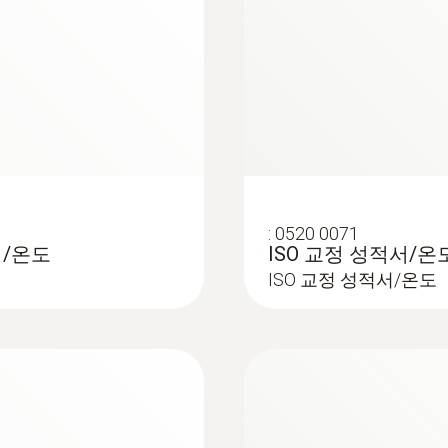
3x AA
보관 온도
-20 ~ +50 °C
:
0602 0645
도 센서 (유리섬유)
유연한 온도 프로브 
유)
열전대 K타입 프로브
:
0520 0071
서/온도
ISO 교정 성적서/온도
ISO 교정 성적서/온도