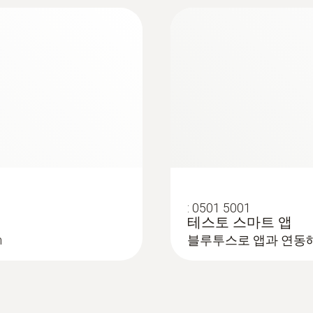
브 (열전대 K타입)
:
0501 5001
테스토 스마트 앱
n
블루투스로 앱과 연동해
침투형 프로브