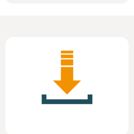
Information according to
Reg. (EU) 2023/2854
(
82.3 KB
)
(DataAct) - testo
EasyClimate
Testo EasyClimate - PC
(
1.45 MB
)
Software 국문 매뉴얼
:
0563 4800
testo 480 - 다기능 종합 환경 측정기