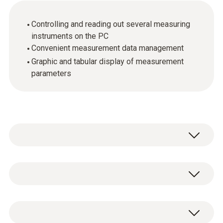
Controlling and reading out several measuring
instruments on the PC
Convenient measurement data management
Graphic and tabular display of measurement
parameters
테스토
350 소프트웨어 "easyEmission"은 PC에 연결
할 수 있는 USB 연결 기기가 포함됩니다. 테스
기술 데이터
토 데이터버스 컨트롤러,데이터버스와 터미널
플러그 케이블이 포함되고 연소가스 분석기