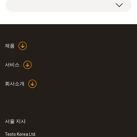
기술 데이터
작동 온도
Product finder pH
제품
0 ~ +60 °C ((short-term to +80 °C))
(
157.39 KB
)
measurment
서비스
프로브 샤프트 길이
120 mm
회사소개
Application information
(
820.93 KB
)
고정 케이블
testo pH electrodes
가능
서울 지사
:
0563 2063
testo 206 pH3 - 다양한 프로브 선택이
케이블 길이
가능한 pH 측정기
Testo Korea Ltd.