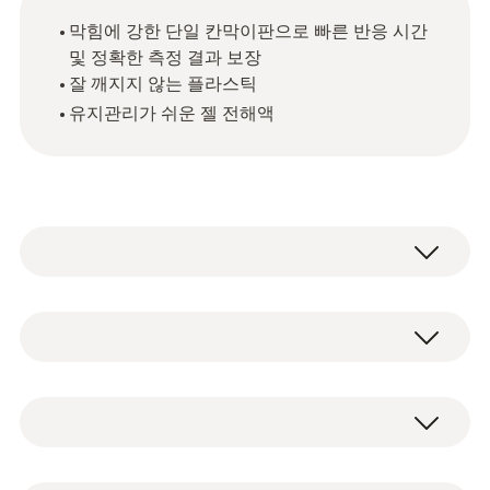
막힘에 강한 단일 칸막이판으로 빠른 반응 시간
및 정확한 측정 결과 보장
잘 깨지지 않는 플라스틱
유지관리가 쉬운 젤 전해액
pH 전극
pH 측정 범위
BNC 플러그 및 캡이 장착된 일반적인 pH 플라
0 ~ +14 pH
스틱 전극