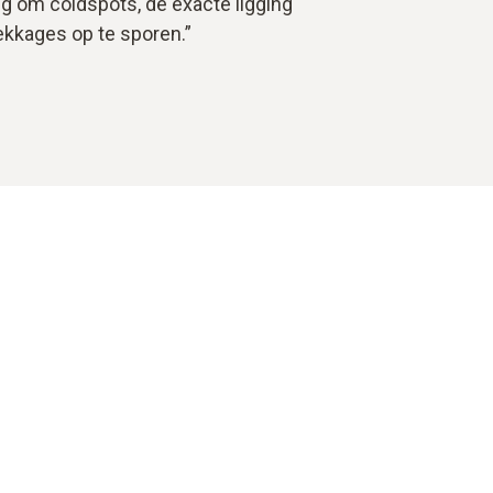
ig om coldspots, de exacte ligging
ekkages op te sporen.”