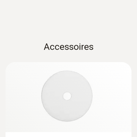
filter, lengte sondebuis 300 mm, Ø 6 mm,
Tmax. 500 °C, TÜV-getest
Accessoires