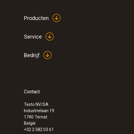
Producten
Service
Algemene technische gegevens
Bedrijf
Contact
:
0572 1762
testo 176 T2 - Temperatuurlogger
Testo NV/SA
€ 413,00
Industrielaan 19
€ 499,73
1740
Ternat
België
+32 2 582 03 61