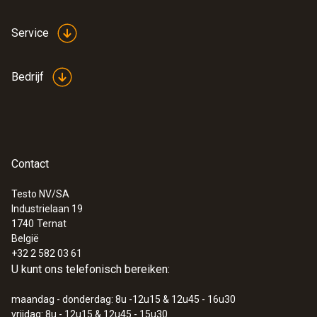
Gewicht
440 g
Service
Bedrijf
Contact
Testo NV/SA
Industrielaan 19
1740
Ternat
België
+32 2 582 03 61
U kunt ons telefonisch bereiken:
maandag - donderdag: 8u -12u15 & 12u45 - 16u30
vrijdag: 8u - 12u15 & 12u45 - 15u30