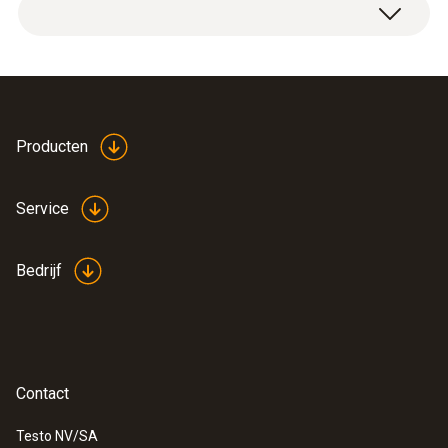
1 x NO
retrofit sensor.
2
0 tot 500 ppm
Resolutie
0,1 ppm
Producten
Service
Algemene technische gegevens
Bedrijf
Gewicht
18 g
Afmetingen
Contact
40 x 30 x 30 mm (L x B x H)
Testo NV/SA