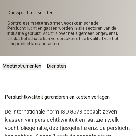
Dauwpunt transmitter
Controleer meetomvormer, voorkom schade
Perslucht, lucht en gassen worden in alle sectoren van de
industrie gebruikt. Vocht is over het algemeen ongewenst,
omdat het schade kan veroorzaken of de kwaliteit van het
eindproduct kan aantasten.
Meetinstrumenten
Diensten
Persluchtkwaliteit garanderen en kosten verlagen
De internationale norm ISO 8573 bepaalt zeven
klassen van persluchtkwaliteit en laat zien welk
vocht, oliegehalte, deeltjesgehalte enz. de perslucht