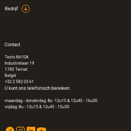
Bedrijf
Opslagtemperatuur
-40 tot +60 °C
Contact
Testo NV/SA
Industrielaan 19
1740
Ternat
België
+32 2 582 03 61
U kunt ons telefonisch bereiken:
maandag - donderdag: 8u -12u15 & 12u45 - 16u30
vrijdag: 8u - 12u15 & 12u45 - 15u30