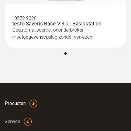
Aanlsluitbare voeler
:
0572 9320
testo Saveris Base V 3.0 - Basisstation
max. 15 stationary / max. 100 m in mobile
Geautomatiseerde, ononderbroken
operation
meetgegevensopslag zonder verliezen
Wandhouder
inclusief
Batterij
6.3 V DC mains unit; PoE, power consumption
< 2 W
Producten
Dataoverdracht
Service
door radio