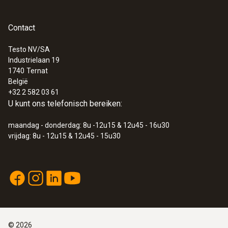
Normen
EN 61243-3; EN 61326-1; EN 61010-1
Contact
Testo NV/SA
Batterijtype
Industrielaan 19
1740
Ternat
2 x AAA micro-batterij
België
+32 2 582 03 61
U kunt ons telefonisch bereiken:
Opslagtemperatuur
maandag - donderdag: 8u -12u15 & 12u45 - 16u30
-15 tot +60 °C
vrijdag: 8u - 12u15 & 12u45 - 15u30
Overspanning categorie
CAT IV 600 V; CAT III 690 V
Autorisatie
©
2026