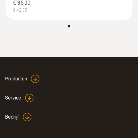
€ 35,00
€ 42,35
Afmetingen
270 x 65 x 35 mm
Bedrijfstemperatuur
-10 tot +50 °C
productkleur
Producten
Zwart
Service
Beschermklasse
Bedrijf
IP64