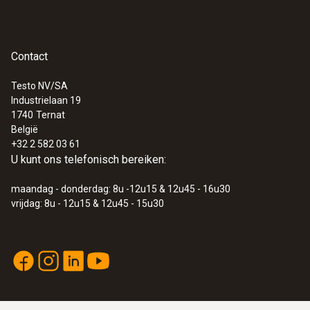
conformity testo 905 T2
t99 = 5 s
Instruction manual
(
806.75 KB
)
testo 905-T2
Contact
Algemene technische gegevens
Testo NV/SA
Industrielaan 19
1740
Ternat
Gewicht
België
+32 2 582 03 61
80 g
U kunt ons telefonisch bereiken:
maandag - donderdag: 8u -12u15 & 12u45 - 16u30
Afmetingen
vrijdag: 8u - 12u15 & 12u45 - 15u30
220 x 40 x 70 mm ((L x B x H))
Bedrijfstemperatuur
0 tot +40 °C