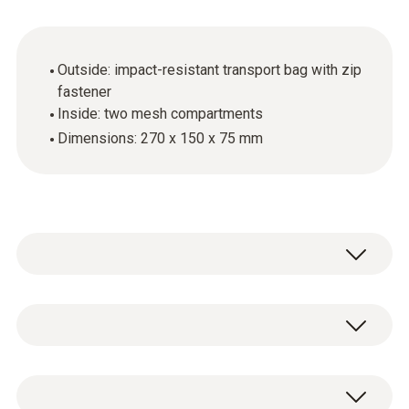
Outside: impact-resistant transport bag with zip
fastener
Inside: two mesh compartments
Dimensions: 270 x 150 x 75 mm
Algemene technische gegevens
Gewicht
Transport bag (without measuring instrument
200 g