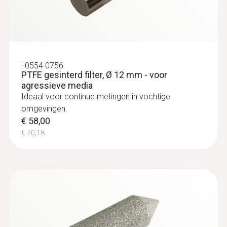
€ 1.524,60
lengte voerlerbuis
140 mm
:
0554 0756
PTFE gesinterd filter, Ø 12 mm - voor
agressieve media
Ideaal voor continue metingen in vochtige
omgevingen.
€ 58,00
€ 70,18
:
0563 6352
testo 635-2 - Temperatuur- en
vochtmeetinstrument
€ 525,00
€ 635,25