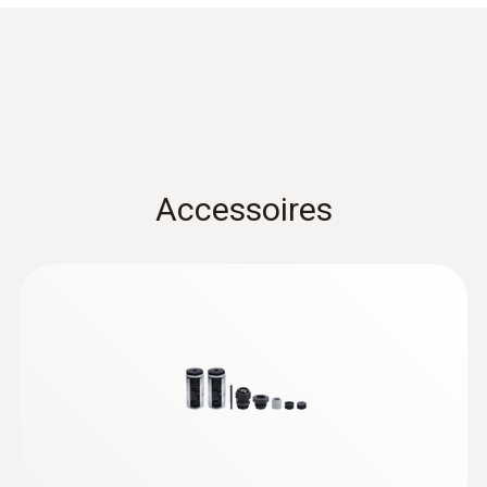
Nauwkeurigheid
±0,2 °C
*Houd ook rekening met de
apparaatonzekerheid.
Accessoires
Vochtigheid - capacitief
Meetbereik
0 tot +100 %rF
Nauwkeurigheid
:
0560 6351
±2 %rF bij +25 °C (+2 tot +98 %rF)
testo 635-1 - Temperatuur- en
vochtmeter
stabiliteit op de lange termijn: ±1 %RH / year