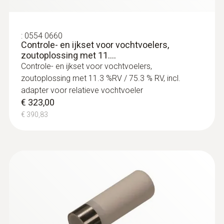
€ 366,00
*de nauwkeurigheid van de sensor komt
€ 442,86
overeen met de nauwkeurigheid van het
:
0554 0660
systeem.
Controle- en ijkset voor vochtvoelers,
±0,03 %rF/K (k=1)
zoutoplossing met 11....
Controle- en ijkset voor vochtvoelers,
zoutoplossing met 11.3 %RV / 75.3 % RV, incl.
adapter voor relatieve vochtvoeler
€ 323,00
Algemene technische gegevens
€ 390,83
diameter voelerbuis
12 mm
kabellengte
:
0563 6353
testo 635-2 - thermohygrometer set
1.160 mm
€ 1.260,00