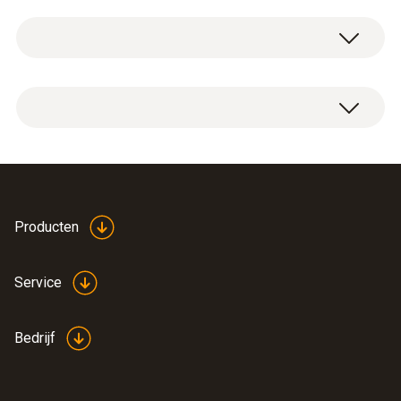
Algemene technische gegevens
Gewicht
1 x voelerhouder vriesdroging (Puck).
235 g
Afmetingen
Ø 45 x 30 mm
Producten
Bedrijfstemperatuur
Service
-50 tot +70 °C
Bedrijf
behuizing
bovendeel: roestvrij staal 1.4404,