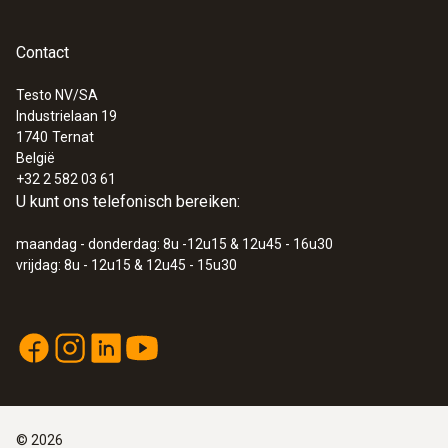
sensorhouder: PPSU zwart
Contact
Testo NV/SA
Industrielaan 19
:
0572 1903
1740
Ternat
testo 190-T3 - CFR temperatuur-
België
datalogger met lange, buigzame voeler
+32 2 582 03 61
U kunt ons telefonisch bereiken:
maandag - donderdag: 8u -12u15 & 12u45 - 16u30
vrijdag: 8u - 12u15 & 12u45 - 15u30
©
2026