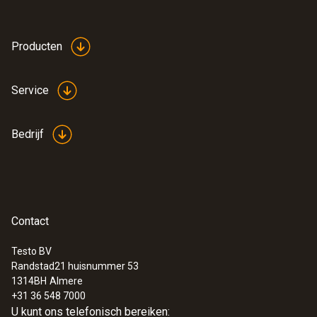
behuizing
plastic (PS)
Producten
Gewicht
Service
1 g
Bedrijf
Contact
Testo BV
Randstad21 huisnummer 53
:
0572 1904
1314BH
Almere
testo 190-T4 - CFR temperatuur-
+31 36 548 7000
datalogger met twee lange, buigzame
U kunt ons telefonisch bereiken: