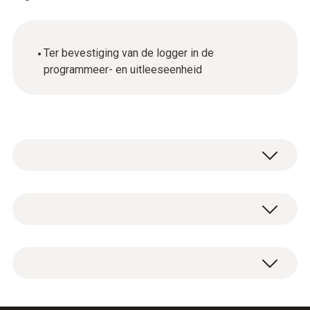
Ter bevestiging van de logger in de
programmeer- en uitleeseenheid
Algemene technische gegevens
Afmetingen
Afstandadapter kort.
21 x 28 x 17 mm ((L x B x H))