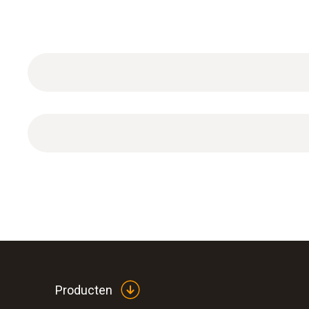
All-in servicecontract inclusief druk waarmee u 
gekalibreerde omstandigheden. Inbegrepen is de j
Servicecontract inclusief druk voor de duur van 6
Producten