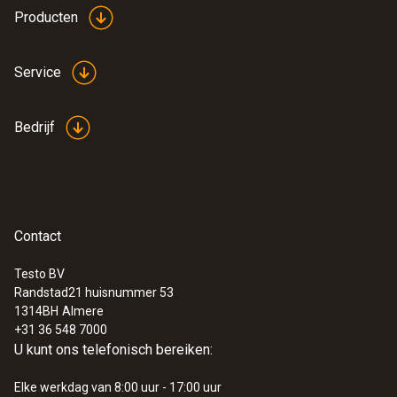
mogelijk, wat maximale veiligheid garandeert
Producten
tijdens inbedrijfstelling, onderhoud en
probleemoplossing.
Service
Als de speciale gassensor voor de ATEX-
Bedrijf
gecertificeerde testo 516 Ex biedt hij
uitstekende selectiviteit, verminderde
kruisgevoeligheid en robuuste prestaties,
zelfs in veeleisende HVACR- en industriële
omgevingen.
Contact
Testo BV
Randstad21 huisnummer 53
1314BH
Almere
+31 36 548 7000
U kunt ons telefonisch bereiken:
Elke werkdag van 8:00 uur - 17:00 uur