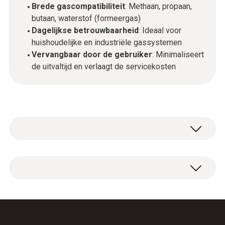
Brede gascompatibiliteit
: Methaan, propaan,
butaan, waterstof (formeergas)
Dagelijkse betrouwbaarheid
: Ideaal voor
huishoudelijke en industriële gassystemen
Vervangbaar door de gebruiker
: Minimaliseert
de uitvaltijd en verlaagt de servicekosten
Met een snelle reactietijd van minder dan
twee seconden, een hoge gevoeligheid tot 1
g/a en een uitzonderlijk lange levensduur van
Basis combi-gassensor 0554 3515
de sensor van maximaal tien jaar, maakt het
nauwkeurige en betrouwbare lekidentificatie