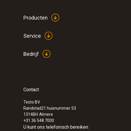
Producten
Service
Bedrijf
:
0563 0925
testo 925 - Temperatuur-meetinstrumen
met app-koppeling
€ 121,00
Contact
€ 146,41
Testo BV
Randstad21 huisnummer 53
1314BH
Almere
+31 36 548 7000
U kunt ons telefonisch bereiken: