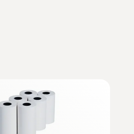
A Printer
(
1.2 MB
)
 BLUETOOTH®/IRDA printer
(
53.3 KB
)
7 V