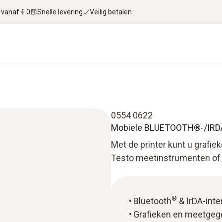
 vanaf € 0
Snelle levering
Veilig betalen
0554 0622
Mobiele BLUETOOTH®-/IRDA
Met de printer kunt u grafi
Testo meetinstrumenten of 
®
Bluetooth
& IrDA-inte
Grafieken en meetgege