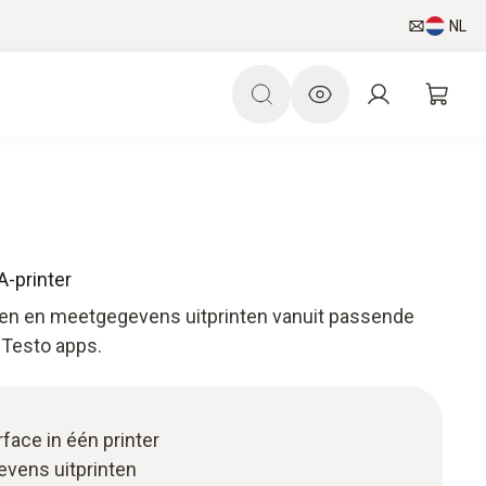
NL
-printer
eken en meetgegevens uitprinten vanuit passende
Testo apps.
rface in één printer
vens uitprinten