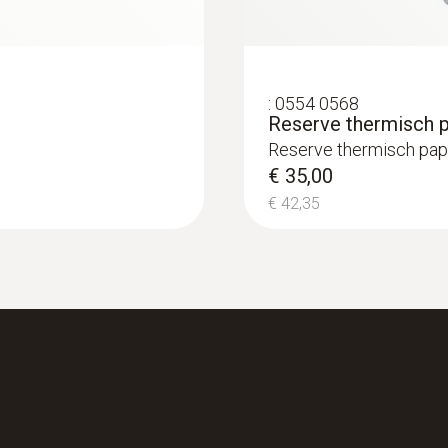
Garantievoorwaarden
https://www.testo.com/guarantee
:
0554 0568
Reserve thermisch pa
interface
Reserve thermisch papie
€ 35,00
USB; NFC
€ 42,35
accu oplaadtijd
6 - 8,5 h
Levensduur
> 6 h (20 °C / 68 °F)
interface printer