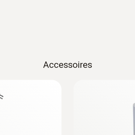
150 x 80 x 41 mm (L x B x H)
Instruction manual Mobile BLUETOOTH®/IRD
Bedrijfstemperatuur
0 tot +50 °C
EU declaration of conformity testo Mobile
EU-/EG-richtlijnen
Accessoires
RED: 2014/53/EU
alarmsignaal
door LED
Batterijtype
Lithium-Ion rechargeable battery pack, 3500 mAh, 3.